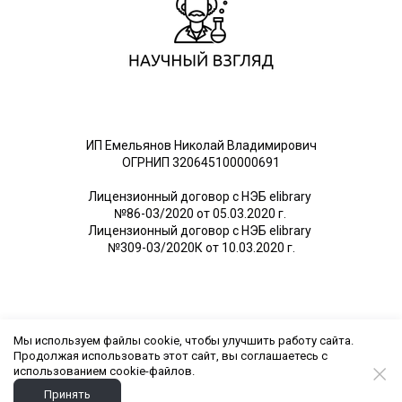
ИП Емельянов Николай Владимирович
ОГРНИП 320645100000691
Лицензионный договор с НЭБ elibrary
№86-03/2020 от 05.03.2020 г.
Лицензионный договор с НЭБ elibrary
№309-03/2020К от 10.03.2020 г.
Мы используем файлы cookie, чтобы улучшить работу сайта.
Пн-Пт: 10:00 - 20:00 мск
Продолжая использовать этот сайт, вы соглашаетесь с
E-mail:
mcnirnauka@yandex.ru
использованием cookie-файлов.
Принять
г. Москва, ул. Вавилова, д. 46, оф. 184